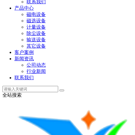
联系我们
产品中心
磁电设备
磁选设备
计量设备
除尘设备
输送设备
其它设备
客户案例
新闻资讯
公司动态
行业新闻
联系我们
全站搜索