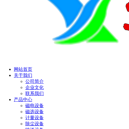
网站首页
关于我们
公司简介
企业文化
联系我们
产品中心
磁电设备
磁选设备
计量设备
除尘设备