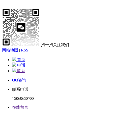
扫一扫关注我们
网站地图
|
RSS
首页
电话
联系
QQ咨询
联系电话
15069658788
在线留言